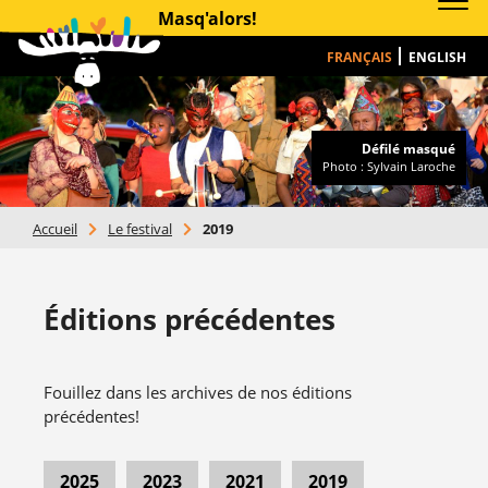
Masq'alors!
FRANÇAIS
ENGLISH
Défilé masqué
Photo : Sylvain Laroche
Accueil
>
Le festival
>
2019
Éditions précédentes
Fouillez dans les archives de nos éditions
précédentes!
2025
2023
2021
2019