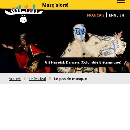
Masq'alors!
FRANÇAIS
ENGLISH
Git Hayetsk Dancers (Colombie Britannique)
Accueil
>
Le festival
>
Le pas de masque