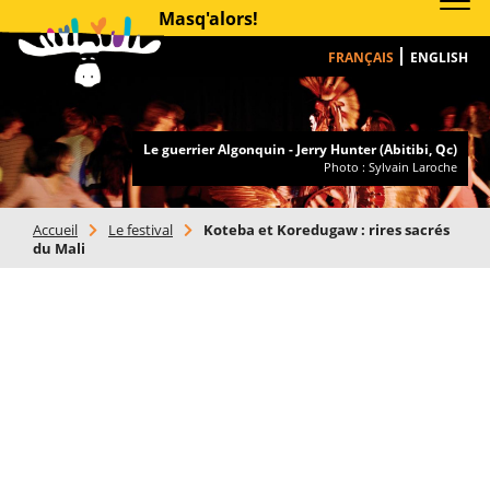
Masq'alors!
FRANÇAIS
ENGLISH
Le guerrier Algonquin - Jerry Hunter (Abitibi, Qc)
Photo : Sylvain Laroche
Accueil
>
Le festival
>
Koteba et Koredugaw : rires sacrés
du Mali